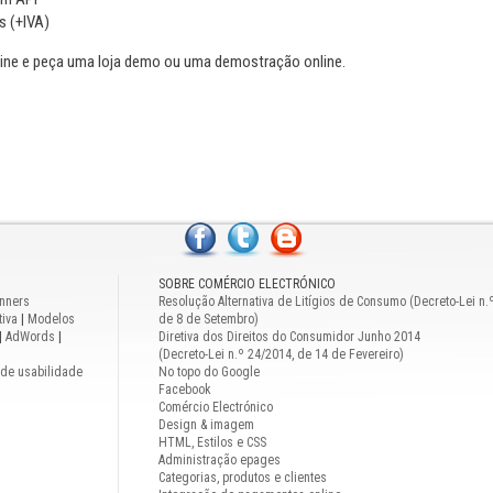
s (+IVA)
ne e peça uma loja demo ou uma demostração online.
SOBRE COMÉRCIO ELECTRÓNICO
nners
Resolução Alternativa de Litígios de Consumo (Decreto-Lei n.
iva
|
Modelos
de 8 de Setembro)
|
AdWords
|
Diretiva dos Direitos do Consumidor Junho 2014
(Decreto-Lei n.º 24/2014, de 14 de Fevereiro)
 de usabilidade
No topo do Google
Facebook
Comércio Electrónico
Design & imagem
HTML, Estilos e CSS
Administração epages
Categorias, produtos e clientes