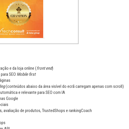
ração e da loja online (
front end
)
e para SEO
Mobile first
áginas
ing
(conteúdos abaixo da área visível do ecrã carregam apenas com scroll)
utomática e relevante para SEO com IA
enas Google
ciais
, avaliação de produtos, TrustedShops e rankingCoach
Apps
om API