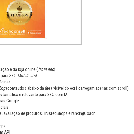
ração e da loja online (
front end
)
e para SEO
Mobile first
áginas
ing
(conteúdos abaixo da área visível do ecrã carregam apenas com scroll)
utomática e relevante para SEO com IA
enas Google
ciais
, avaliação de produtos, TrustedShops e rankingCoach
Apps
om API