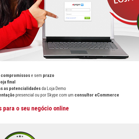
m
compromissos
e sem
prazo
loja final
as as potencialidades
da Loja Demo
entação
presencial ou por Skype com um
consultor eCommerce
 para o seu negócio online