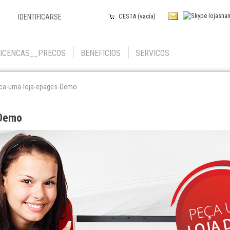
CESTA (vacía)
IDENTIFICARSE
LICENCAS__PRECOS
BENEFICIOS
SERVICOS
ca-uma-loja-epages-Demo
-Demo