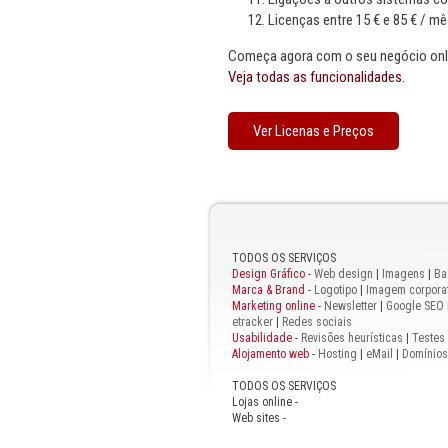
Licenças entre 15 € e 85 € / mê
Começa agora com o seu negócio onli
Veja todas as funcionalidades.
Ver Licenas e Preços
TODOS OS SERVIÇOS
Design Gráfico
-
Web design
|
Imagens
|
Ba
Marca & Brand
-
Logotipo
|
Imagem corporat
Marketing online
-
Newsletter
|
Google SEO
etracker
|
Redes sociais
Usabilidade
-
Revisões heurísticas
|
Testes
Alojamento web
-
Hosting
|
eMail
|
Domínios
TODOS OS SERVIÇOS
Lojas online -
Web sites -