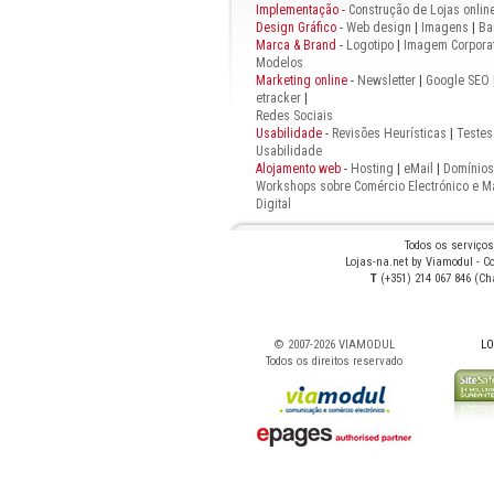
Implementação -
Construção de Lojas onlin
Design Gráfico
-
Web design
|
Imagens
|
Ba
Marca & Brand
-
Logotipo
|
Imagem Corporat
Modelos
Marketing online
-
Newsletter
|
Google SEO
etracker
|
Redes Sociais
Usabilidade
-
Revisões Heurísticas
|
Testes
Usabilidade
Alojamento web
-
Hosting
|
eMail
|
Domínios
Workshops sobre Comércio Electrónico e M
Digital
Todos os serviço
Lojas-na.net by Viamodul - Co
T
(+351) 214 067 846 (C
© 2007-
2026 VIAMODUL
LO
Todos os direitos reservado