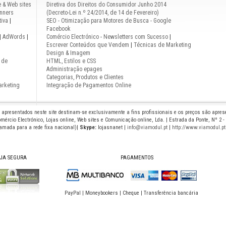
e & Web sites
Diretiva dos Direitos do Consumidor Junho 2014
nners
(Decreto-Lei n.º 24/2014, de 14 de Fevereiro)
iva
|
SEO - Otimização para Motores de Busca - Google
Facebook
|
AdWords
|
Comércio Electrónico
-
Newsletters com Sucesso
|
Escrever Conteúdos que Vendem
|
Técnicas de Marketing
Design & Imagem
 de
HTML, Estilos e CSS
Administração epages
Categorias, Produtos e Clientes
arketing
Integração de Pagamentos Online
s apresentados neste site destinam-se exclusivamente a fins profissionais e os preços são apre
mércio Electrónico, Lojas online, Web sites e Comunicação online, Lda. | Estrada da Ponte, Nº 2 -
hamada para a rede fixa nacional)|
Skype:
lojasnanet |
info@viamodul.pt
|
http://www.viamodul.pt
JA SEGURA
PAGAMENTOS
PayPal | Moneybookers | Cheque | Transferência bancária