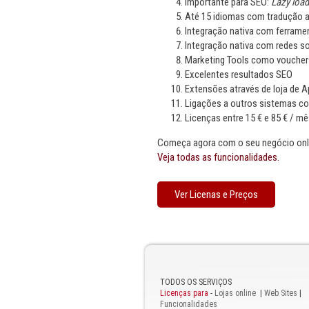
Importante para SEO:
Lazy load
Até 15 idiomas com tradução a
Integração nativa com ferram
Integração nativa com redes so
Marketing Tools como vouchers
Excelentes resultados SEO
Extensões através de loja de 
Ligações a outros sistemas c
Licenças entre 15 € e 85 € / mê
Começa agora com o seu negócio onli
Veja todas as funcionalidades.
Ver Licenas e Preços
TODOS OS SERVIÇOS
Licenças para
-
Lojas online
|
Web Sites
|
Funcionalidades