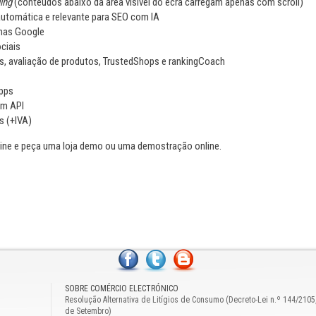
ing
(conteúdos abaixo da área visível do ecrã carregam apenas com scroll)
utomática e relevante para SEO com IA
enas Google
ciais
, avaliação de produtos, TrustedShops e rankingCoach
Apps
om API
s (+IVA)
ne e peça uma loja demo ou uma demostração online.
SOBRE COMÉRCIO ELECTRÓNICO
Resolução Alternativa de Litígios de Consumo (Decreto-Lei n.º 144/2105
de Setembro)