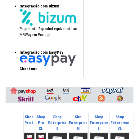
Integração com Bizum.
Pagamento Espanhol equivalente ao
MBWay em Portugal.
I
ntegração com EasyPay
Checkout.
Shop
Shop
Shop
Sho
Shop
Shop
Pro L
Pro
Enterprise
Enterprise
Enterprise
Enterprise
XL
S
M
L
XL