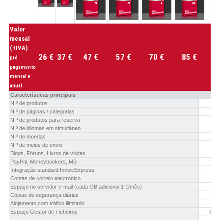
Valor
mensal
(+IVA)
26 €
37 €
47 €
57 €
70 €
85 €
pré
pagamento
mensal e
anual