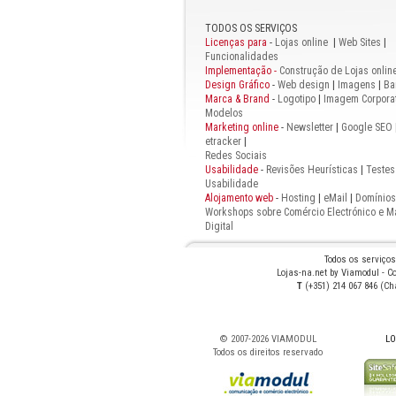
TODOS OS SERVIÇOS
Licenças para
-
Lojas online
|
Web Sites
|
Funcionalidades
Implementação -
Construção de Lojas onlin
Design Gráfico
-
Web design
|
Imagens
|
Ba
Marca & Brand
-
Logotipo
|
Imagem Corporat
Modelos
Marketing online
-
Newsletter
|
Google SEO
etracker
|
Redes Sociais
Usabilidade
-
Revisões Heurísticas
|
Testes
Usabilidade
Alojamento web
-
Hosting
|
eMail
|
Domínios
Workshops sobre Comércio Electrónico e M
Digital
Todos os serviço
Lojas-na.net by Viamodul - Co
T
(+351) 214 067 846 (C
© 2007-
2026 VIAMODUL
LO
Todos os direitos reservado