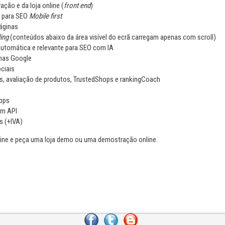
ração e da loja online (
front end
)
e para SEO
Mobile first
áginas
ing
(conteúdos abaixo da área visível do ecrã carregam apenas com scroll)
utomática e relevante para SEO com IA
enas Google
ciais
, avaliação de produtos, TrustedShops e rankingCoach
Apps
om API
s (+IVA)
ne e peça uma loja demo ou uma demostração online.