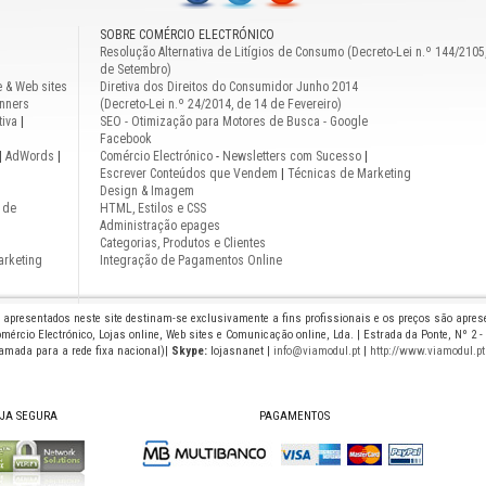
SOBRE COMÉRCIO ELECTRÓNICO
Resolução Alternativa de Litígios de Consumo (Decreto-Lei n.º 144/2105
de Setembro)
e & Web sites
Diretiva dos Direitos do Consumidor Junho 2014
nners
(Decreto-Lei n.º 24/2014, de 14 de Fevereiro)
iva
|
SEO - Otimização para Motores de Busca - Google
Facebook
|
AdWords
|
Comércio Electrónico
-
Newsletters com Sucesso
|
Escrever Conteúdos que Vendem
|
Técnicas de Marketing
Design & Imagem
 de
HTML, Estilos e CSS
Administração epages
Categorias, Produtos e Clientes
arketing
Integração de Pagamentos Online
s apresentados neste site destinam-se exclusivamente a fins profissionais e os preços são apre
mércio Electrónico, Lojas online, Web sites e Comunicação online, Lda. | Estrada da Ponte, Nº 2 -
hamada para a rede fixa nacional)|
Skype:
lojasnanet |
info@viamodul.pt
|
http://www.viamodul.pt
JA SEGURA
PAGAMENTOS