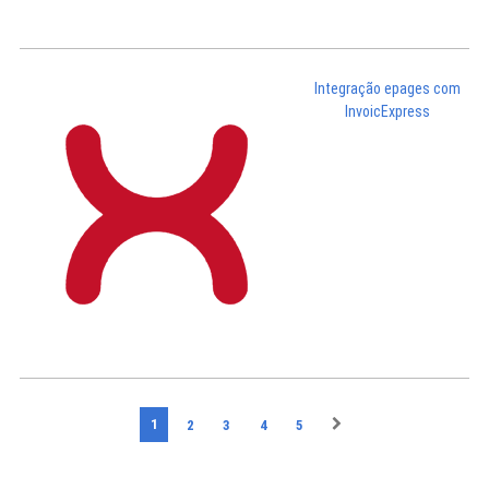
Integração epages com
InvoicExpress
1
2
3
4
5