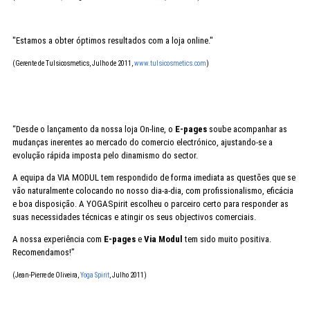
"Estamos a obter óptimos resultados com a loja online."
(Gerente de Tulsicosmetics, Julho de 2011
,
www.tulsicosmetics.com
)
“Desde o lançamento da nossa loja On-line, o
E-pages
soube acompanhar as
mudanças inerentes ao mercado do comercio electrónico, ajustando-se a
evolução rápida imposta pelo dinamismo do sector.
A equipa da VIA MODUL tem respondido de forma imediata as questões que se
vão naturalmente colocando no nosso dia-a-dia, com profissionalismo, eficácia
e boa disposição. A YOGASpirit escolheu o parceiro certo para responder as
suas necessidades técnicas e atingir os seus objectivos comerciais.
A nossa experiência com
E-pages
e
Via Modul
tem sido muito positiva.
Recomendamos!”
(Jean-Pierre de Oliveira,
Yoga Spirit
, Julho 2011)