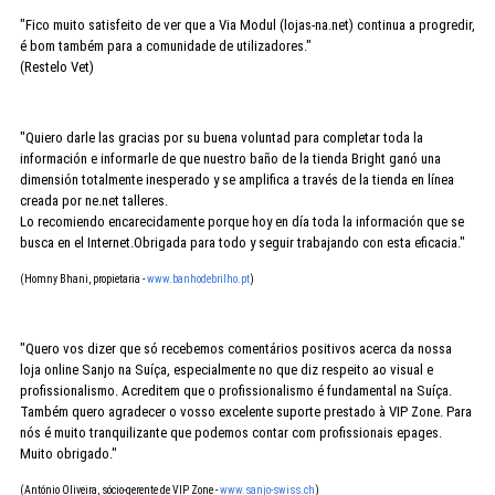
"Fico muito satisfeito de ver que a Via Modul (lojas-na.net) continua a progredir,
é bom também para a comunidade de utilizadores."
(Restelo Vet)
"Quiero darle las gracias por su buena voluntad para completar toda la
información e informarle de que nuestro baño de la tienda Bright ganó una
dimensión totalmente inesperado y se amplifica a través de la tienda en línea
creada por ne.net talleres.
Lo recomiendo encarecidamente porque hoy en día toda la información que se
busca en el Internet.Obrigada para todo y seguir trabajando con esta eficacia."
(Homny Bhani, propietaria -
www.banhodebrilho.pt
)
"Quero vos dizer que só recebemos comentários positivos acerca da nossa
loja online Sanjo na Suíça, especialmente no que diz respeito ao visual e
profissionalismo. Acreditem que o profissionalismo é fundamental na Suíça.
Também quero agradecer o vosso excelente suporte prestado à VIP Zone. Para
nós é muito tranquilizante que podemos contar com profissionais epages.
Muito obrigado."
(António Oliveira, sócio-gerente de VIP Zone -
www.sanjo-swiss.ch
)