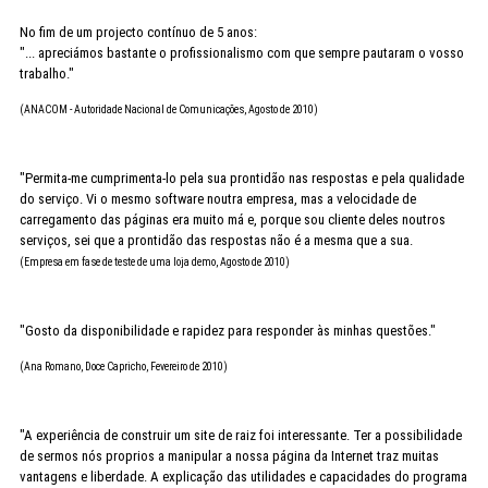
No fim de um projecto contínuo de 5 anos:
"... apreciámos bastante o profissionalismo com que sempre pautaram o vosso
trabalho."
(ANACOM - Autoridade Nacional de Comunicações, Agosto de 2010)
"Permita-me cumprimenta-lo pela sua prontidão nas respostas e pela qualidade
do serviço. Vi o mesmo software noutra empresa, mas a velocidade de
carregamento das páginas era muito má e, porque sou cliente deles noutros
serviços, sei que a prontidão das respostas não é a mesma que a sua.
(Empresa em fase de teste de uma loja demo, Agosto de 2010)
"Gosto da disponibilidade e rapidez para responder às minhas questões."
(Ana Romano, Doce Capricho, Fevereiro de 2010)
"A experiência de construir um site de raiz foi interessante. Ter a possibilidade
de sermos nós proprios a manipular a nossa página da Internet traz muitas
vantagens e liberdade. A explicação das utilidades e capacidades do programa