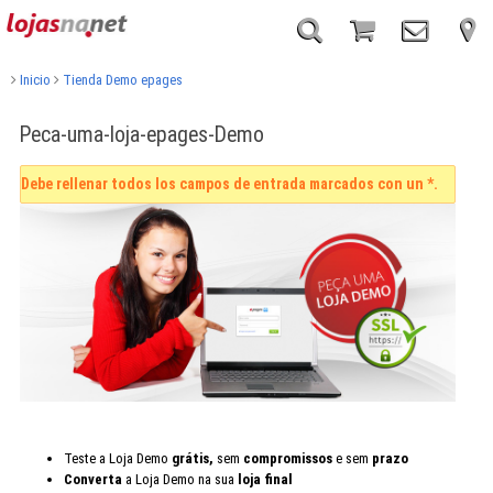
Inicio
Tienda Demo epages
Peca-uma-loja-epages-Demo
Debe rellenar todos los campos de entrada marcados con un *.
Teste a Loja Demo
grátis,
sem
compromissos
e sem
prazo
Converta
a Loja Demo na sua
loja final