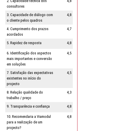
2. Capacidade técnica dos
4,8
consultores
3. Capacidade de diálogo com
4,8
o cliente pelos quadros
4. Cumprimento dos prazos
4,7
acordados
5. Rapidez de resposta
4,8
6. Identificação dos aspectos
4,5
mais importantes e conversão
em soluções
7. Satisfação das expectativas
4,5
existentes no início do
projecto
8. Relação qualidade do
4,3
trabalho / preço
9. Transparência e confiança
4,8
10. Recomendaria a Viamodul
4,8
para a realização de um
projecto?