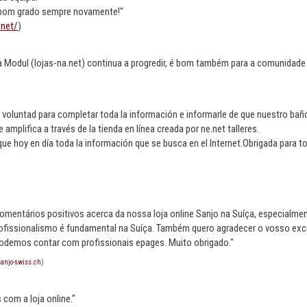
bom grado sempre novamente!"
.net/
)
ia Modul (lojas-na.net) continua a progredir, é bom também para a comunidade 
a voluntad para completar toda la información e informarle de que nuestro baño
mplifica a través de la tienda en línea creada por ne.net talleres.
 hoy en día toda la información que se busca en el Internet.Obrigada para to
mentários positivos acerca da nossa loja online Sanjo na Suíça, especialment
rofissionalismo é fundamental na Suíça. Também quero agradecer o vosso exc
podemos contar com profissionais epages. Muito obrigado."
anjo-swiss.ch
)
com a loja online."