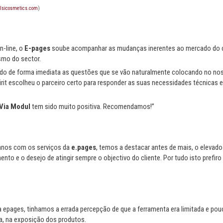
lsicosmetics.com
)
n-line, o
E-pages
soube acompanhar as mudanças inerentes ao mercado do co
smo do sector.
o de forma imediata as questões que se vão naturalmente colocando no noss
rit escolheu o parceiro certo para responder as suas necessidades técnicas e 
Via Modul
tem sido muito positiva. Recomendamos!”
 anos com os serviços da
e.pages
, temos a destacar antes de mais, o elevad
nto e o desejo de atingir sempre o objectivo do cliente. Por tudo isto prefi
e da epages, tinhamos a errada percepção de que a ferramenta era limitada e p
a, na exposição dos produtos.