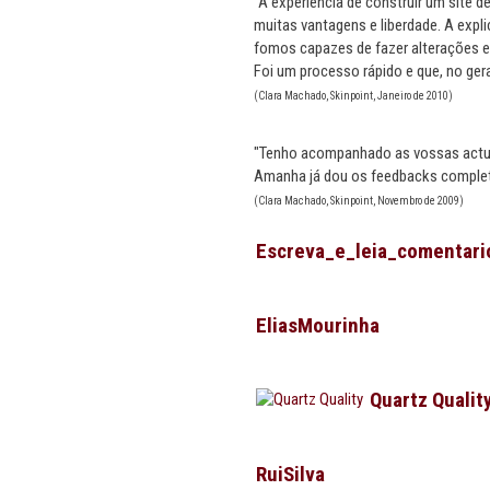
"A experiência de construir um site de
muitas vantagens e liberdade. A expl
fomos capazes de fazer alterações 
Foi um processo rápido e que, no gera
(Clara Machado, Skinpoint, Janeiro de 2010)
"Tenho acompanhado as vossas actua
Amanha já dou os feedbacks complet
(Clara Machado, Skinpoint, Novembro de 2009)
Escreva_e_leia_comentari
EliasMourinha
Quartz Qualit
RuiSilva