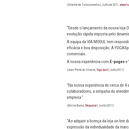
(Gerente de Tulsicosmetics, Julho de 2011
,
www.tu
“Desde o lançamento da nossa loja O
evolução rápida imposta pelo dinami
A equipa da VIA MODUL tem respondid
eficácia e boa disposição. A YOGASpi
comerciais.
A nossa experiência com
E-pages
e
(Jean-Pierre de Oliveira,
Yoga Spirit
, Julho 2011)
"Na nossa experiência de cerca de 4
colaboradores, a simpatia do atendime
empresa."
(Alcino Barros,
Megapixel
, Junho 2011)
"Ao adquirir a licença da loja on lin
expressão da individualidade da marc