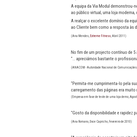
A equipa da Via Modul demonstrou-no
ao público virtual, uma loja moderna, 
A realçar o excelente domínio da eq
ao Cliente bem como a resposta às dú
(Ana Mendes,
Extreme Fitness
, Abril 2011)
No fim de um projecto contínuo de 5 
"... apreciámos bastante o profissi
(ANACOM - Autoridade Nacional de Comunicações,
"Permita-me cumprimenta-lo pela sua
carregamento das páginas era muito m
(Empresa em fase de teste de uma loja demo, Agost
"Gosto da disponibilidade e rapidez 
(Ana Romano, Doce Capricho, Fevereiro de 2010)