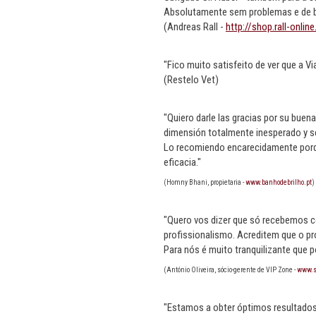
Absolutamente sem problemas e de 
(Andreas Rall -
http://shop.rall-online
"Fico muito satisfeito de ver que a V
(Restelo Vet)
"Quiero darle las gracias por su buen
dimensión totalmente inesperado y se a
Lo recomiendo encarecidamente porque
eficacia."
(Homny Bhani, propietaria -
www.banhodebrilho.pt
)
"Quero vos dizer que só recebemos co
profissionalismo. Acreditem que o p
Para nós é muito tranquilizante que 
(António Oliveira, sócio-gerente de VIP Zone -
www.s
"Estamos a obter óptimos resultados 