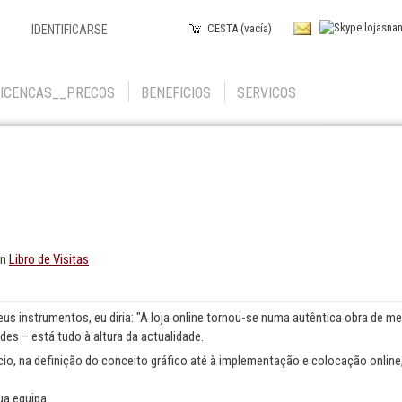
CESTA (vacía)
IDENTIFICARSE
LICENCAS__PRECOS
BENEFICIOS
SERVICOS
én
Libro de Visitas
s instrumentos, eu diria: "A loja online tornou-se numa autêntica obra de mes
des – está tudo à altura da actualidade.
cio, na definição do conceito gráfico até à implementação e colocação onlin
ua equipa.