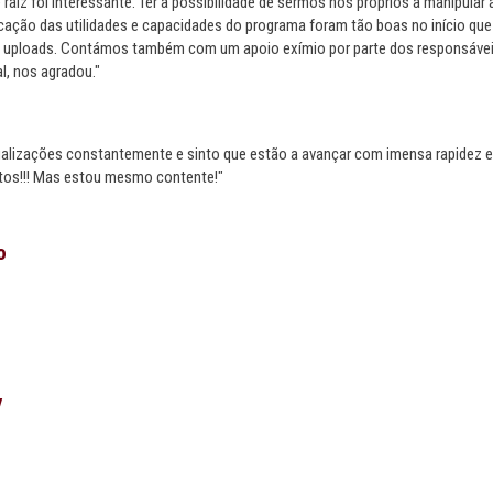
 raiz foi interessante. Ter a possibilidade de sermos nós proprios a manipular 
icação das utilidades e capacidades do programa foram tão boas no início que 
e uploads. Contámos também com um apoio exímio por parte dos responsávei
l, nos agradou."
lizações constantemente e sinto que estão a avançar com imensa rapidez e 
os!!! Mas estou mesmo contente!"
o
y