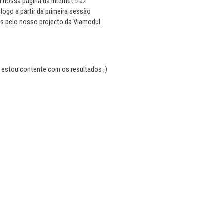
a nossa página da Internet traz
logo a partir da primeira sessão
s pelo nosso projecto da Viamodul.
estou contente com os resultados ;)