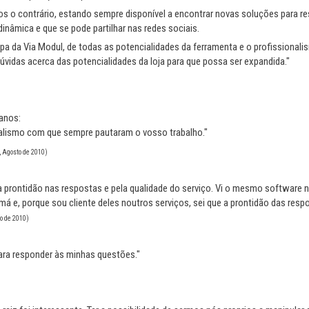
s o contrário, estando sempre disponível a encontrar novas soluções para r
dinâmica e que se pode partilhar nas redes sociais.
uipa da Via Modul, de todas as potencialidades da ferramenta e o profission
vidas acerca das potencialidades da loja para que possa ser expandida."
anos:
onalismo com que sempre pautaram o vosso trabalho."
 Agosto de 2010)
 prontidão nas respostas e pela qualidade do serviço. Vi o mesmo software 
á e, porque sou cliente deles noutros serviços, sei que a prontidão das res
o de 2010)
para responder às minhas questões."