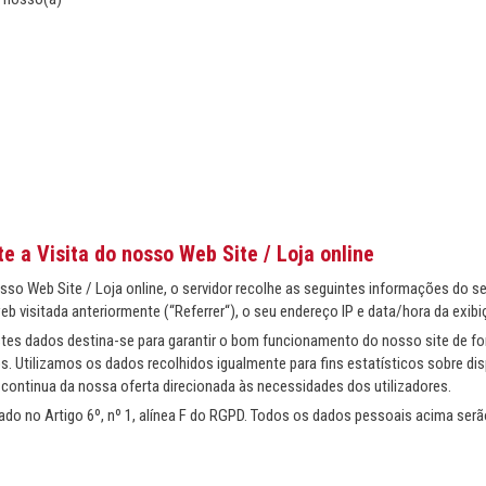
e a Visita do nosso Web Site / Loja online
so Web Site / Loja online, o servidor recolhe as seguintes informações do se
eb visitada anteriormente (“Referrer“), o seu endereço IP e data/hora da exibi
es dados destina-se para garantir o bom funcionamento do nosso site de f
s. Utilizamos os dados recolhidos igualmente para fins estatísticos sobre dis
continua da nossa oferta direcionada às necessidades dos utilizadores.
do no Artigo 6º, nº 1, alínea F do RGPD. Todos os dados pessoais acima se