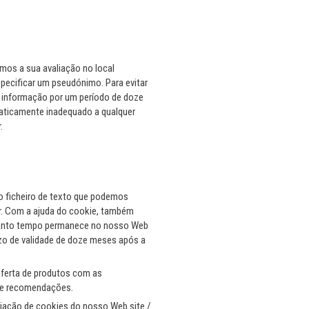
mos a sua avaliação no local
specificar um pseudónimo. Para evitar
a informação por um período de doze
ematicamente inadequado a qualquer
.
no ficheiro de texto que podemos
ior. Com a ajuda do cookie, também
quanto tempo permanece no nosso Web
azo de validade de doze meses após a
 oferta de produtos com as
 de recomendações.
riação de cookies do nosso Web site /