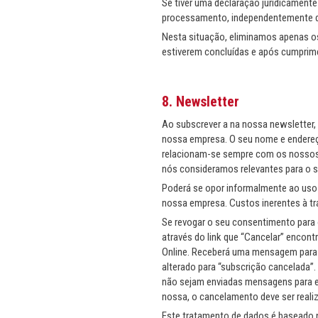
Se tiver uma declaração juridicamente
processamento, independentemente de t
Nesta situação, eliminamos apenas o
estiverem concluídas e após cumprime
8. Newsletter
Ao subscrever a na nossa newsletter, 
nossa empresa. O seu nome e endereç
relacionam-se sempre com os nossos p
nós consideramos relevantes para o 
Poderá se opor informalmente ao uso 
nossa empresa. Custos inerentes à tra
Se revogar o seu consentimento para 
através do link que “Cancelar” encont
Online. Receberá uma mensagem para c
alterado para “subscrição cancelada”.
não sejam enviadas mensagens para e
nossa, o cancelamento deve ser reali
Este tratamento de dados é baseado n