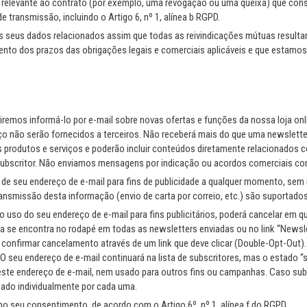
 relevante ao contrato (por exemplo, uma revogação ou uma queixa) que consti
ransmissão, incluindo o Artigo 6, nº 1, alínea b RGPD.
s seus dados relacionados assim que todas as reivindicações mútuas result
nto dos prazos das obrigações legais e comerciais aplicáveis e que estamos 
iremos informá-lo por e-mail sobre novas ofertas e funções da nossa loja onl
o não serão fornecidos a terceiros. Não receberá mais do que uma newslett
rodutos e serviços e poderão incluir conteúdos diretamente relacionados c
subscritor. Não enviamos mensagens por indicação ou acordos comerciais com
de seu endereço de e-mail para fins de publicidade a qualquer momento, sem
nsmissão desta informação (envio de carta por correio, etc.) são suportados 
o uso do seu endereço de e-mail para fins publicitários, poderá cancelar em
ra se encontra no rodapé em todas as newsletters enviadas ou no link “Newsl
onfirmar cancelamento através de um link que deve clicar (Double-Opt-Out).
 O seu endereço de e-mail continuará na lista de subscritores, mas o estado 
ste endereço de e-mail, nem usado para outros fins ou campanhas. Caso su
zado individualmente por cada uma.
o seu consentimento, de acordo com o Artigo 6º, nº 1, alínea f do RGPD.