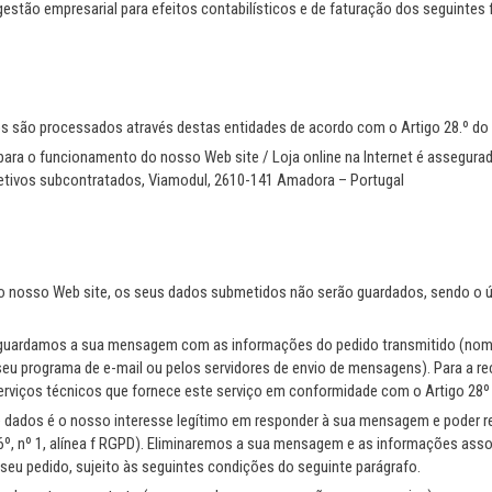
estão empresarial para efeitos contabilísticos e de faturação dos seguintes
 são processados através destas entidades de acordo com o Artigo 28.º do
para o funcionamento do nosso Web site / Loja online na Internet é assegura
petivos subcontratados, Viamodul, 2610-141 Amadora – Portugal
 no nosso Web site, os seus dados submetidos não serão guardados, sendo o
guardamos a sua mensagem com as informações do pedido transmitido (nome
 seu programa de e-mail ou pelos servidores de envio de mensagens). Para a 
erviços técnicos que fornece este serviço em conformidade com o Artigo 28º
 dados é o nosso interesse legítimo em responder à sua mensagem e poder r
, nº 1, alínea f RGPD). Eliminaremos a sua mensagem e as informações asso
eu pedido, sujeito às seguintes condições do seguinte parágrafo.