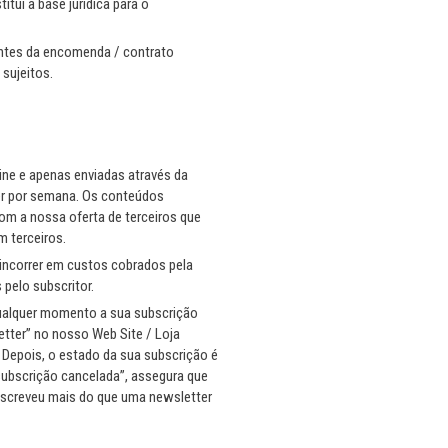
tui a base jurídica para o
antes da encomenda / contrato
sujeitos.
ine e apenas enviadas através da
er por semana. Os conteúdos
om a nossa oferta de terceiros que
 terceiros.
 incorrer em custos cobrados pela
pelo subscritor.
 qualquer momento a sua subscrição
etter” no nosso Web Site / Loja
 Depois, o estado da sua subscrição é
“subscrição cancelada”, assegura que
bscreveu mais do que uma newsletter