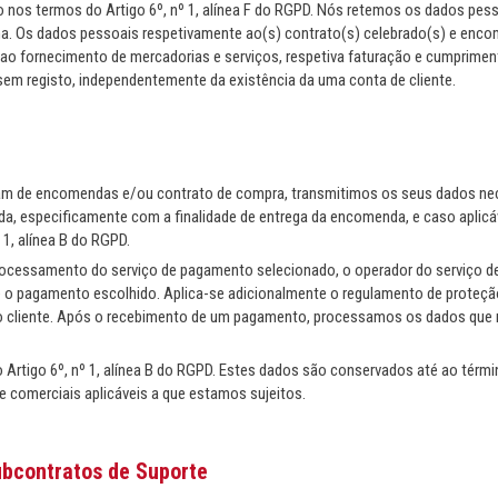
o nos termos do Artigo 6º, nº 1, alínea F do RGPD. Nós retemos os dados pes
ma. Os dados pessoais respetivamente ao(s) contrato(s) celebrado(s) e enco
ao fornecimento de mercadorias e serviços, respetiva faturação e cumpriment
sem registo, independentemente da existência da uma conta de cliente.
tam de encomendas e/ou contrato de compra, transmitimos os seus dados ne
a, especificamente com a finalidade de entrega da encomenda, e caso aplicáv
1, alínea B do RGPD.
ocessamento do serviço de pagamento selecionado, o operador do serviço d
e o pagamento escolhido. Aplica-se adicionalmente o regulamento de proteçã
o cliente. Após o recebimento de um pagamento, processamos os dados que 
rtigo 6º, nº 1, alínea B do RGPD. Estes dados são conservados até ao térm
e comerciais aplicáveis a que estamos sujeitos.
ubcontratos de Suporte