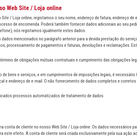
o Web Site / Loja online
ite / Loja online, registamos o seu nome, endereço de fatura, endereço de 
processo de encomenda. Poderá também fornecer dados adicionais ao seu ped
lefone), nós registamos igualmente estes dados.
dados mencionados no parágrafo anterior para a devida prestação do serviç
viços, processamento de pagamentos e faturas, devoluções e reclamações. E
érmino de obrigações mútuas contratuais e cumprimento das obrigações legai
ão de bens e serviços, e em cumprimentos de imposições legais, é necessário
scal e endereço de e-mail. O não fornecimento de dados completos e corretos 
licados processos automatizados de tratamento de dados.
ma conta de cliente no nosso Web Site / Loja online. Os dados necessários par
ara este efeito. A conta de cliente será criada exclusivamente pela sua ação