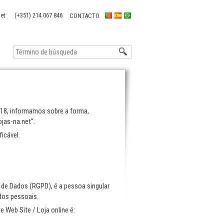
(+351) 214 067 846
CONTACTO
018, informamos sobre a forma,
jas-na.net".
icável.
de Dados (RGPD), é a pessoa singular
ados pessoais.
Web Site / Loja online é: