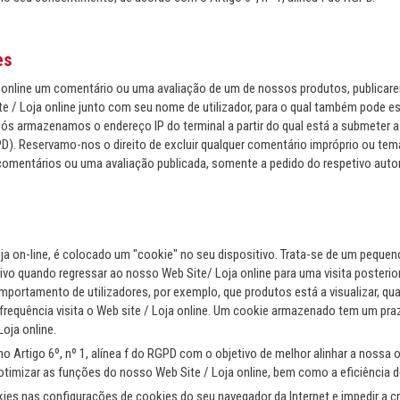
es
 online um comentário ou uma avaliação de um de nossos produtos, publicare
e / Loja online junto com seu nome de utilizador, para o qual também pode e
 nós armazenamos o endereço IP do terminal a partir do qual está a submeter 
GPD). Reservamo-nos o direito de excluir qualquer comentário impróprio ou t
mentários ou uma avaliação publicada, somente a pedido do respetivo autor
oja on-line, é colocado um "cookie" no seu dispositivo. Trata-se de um peque
itivo quando regressar ao nosso Web Site/ Loja online para uma visita poster
portamento de utilizadores, por exemplo, que produtos está a visualizar, 
 frequência visita o Web site / Loja online. Um cookie armazenado tem um pr
Loja online.
 Artigo 6º, nº 1, alínea f do RGPD com o objetivo de melhor alinhar a nossa
otimizar as funções do nosso Web Site / Loja online, bem como a eficiência
kies nas configurações de cookies do seu navegador da Internet e impedir a c