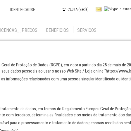
CESTA (vacía)
IDENTIFICARSE
LICENCAS__PRECOS
BENEFICIOS
SERVICOS
ral de Proteção de Dados (RGPD), em vigor a partir do dia 25 de maio de 2
s seus dados pessoais ao usar o nosso Web Site / Loja online "https://www.lo
s informações relacionadas com uma pessoa singular identificada ou identif
tratamento de dados, em termos do Regulamento Europeu Geral de Proteção 
unto com terceiros, determina as finalidades e os meios de tratamento dos d
ável para o processamento e tratamento de dados pessoais recolhidos neste 
 “nosso(a)”