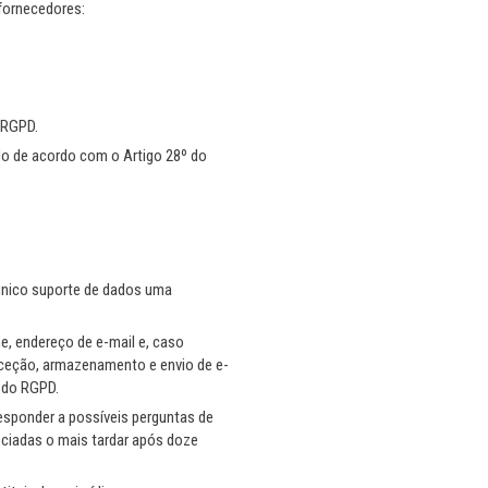
 fornecedores:
 RGPD.
do de acordo com o Artigo 28º do
 único suporte de dados uma
, endereço de e-mail e, caso
receção, armazenamento e envio de e-
 do RGPD.
esponder a possíveis perguntas de
ciadas o mais tardar após doze