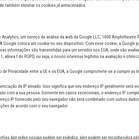
Pode também eliminar os cookies já armazenados.
le Analytics, um serviço de análise da web da Google LLC, 1600 Amphitheatre
 A Google coloca um cookie no seu dispositivo. Com esse cookie, a Google 
ssas informações são transmitidas para um servidor nos EUA, onde são avalia
nº 1, alínea f do RGPD, ou seja, o nosso interesse legítimo na avaliação e otim
de Privacidade entre a UE e os EUA, a Google compromete-se a cumprir as le
ização de IP ativado. Isso significa que seu endereço IP geralmente será e
nado com a sua pessoa. Somente em casos excecionais, o endereço IP complet
ereço IP fornecido pelo seu navegador não será combinado com outros dados
ções de acordo com o seu navegador.
botões das redes sociais podem ser exibidos; eles podem ser reconhecidos pe