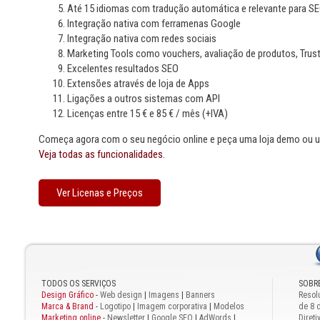
Até 15 idiomas com tradução automática e relevante para S
Integração nativa com ferramenas Google
Integração nativa com redes sociais
Marketing Tools como vouchers, avaliação de produtos, Tru
Excelentes resultados SEO
Extensões através de loja de Apps
Ligações a outros sistemas com API
Licenças entre 15 € e 85 € / mês (+IVA)
Começa agora com o seu negócio online e peça uma loja demo ou 
Veja todas as funcionalidades.
Ver Licenas e Preços
TODOS OS SERVIÇOS
SOBR
Design Gráfico
-
Web design
|
Imagens
|
Banners
Resol
Marca & Brand
-
Logotipo
|
Imagem corporativa
|
Modelos
de 8 
Marketing online
-
Newsletter
|
Google SEO
|
AdWords
|
Diret