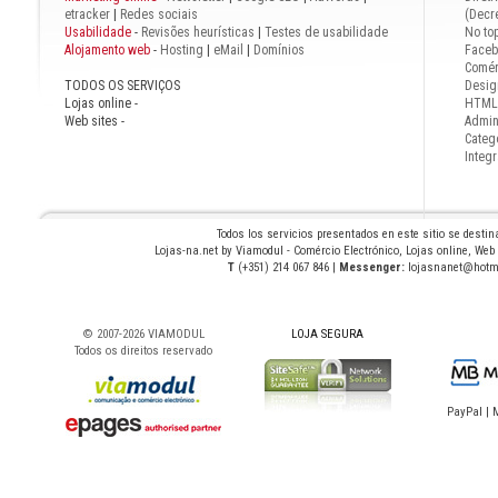
etracker
|
Redes sociais
(Decre
Usabilidade
-
Revisões heurísticas
|
Testes de usabilidade
No to
Alojamento web
-
Hosting
|
eMail
|
Domínios
Faceb
Comér
TODOS OS SERVIÇOS
Desig
Lojas online -
HTML,
Web sites -
Admin
Catego
Integ
Todos los servicios presentados en este sitio se desti
Lojas-na.net by Viamodul - Comércio Electrónico, Lojas online, Web
T
(+351) 214 067 846 |
Messenger:
lojasnanet@hotm
© 2007-
2026 VIAMODUL
LOJA SEGURA
Todos os direitos reservado
PayPal | 