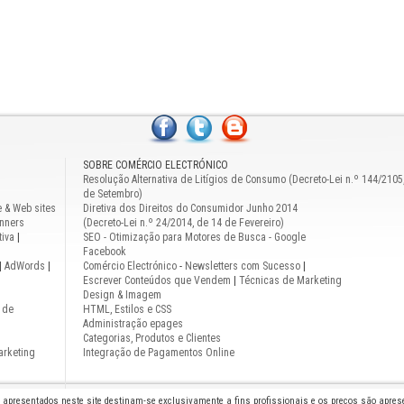
SOBRE COMÉRCIO ELECTRÓNICO
Resolução Alternativa de Litígios de Consumo (Decreto-Lei n.º 144/2105
de Setembro)
e & Web sites
Diretiva dos Direitos do Consumidor Junho 2014
nners
(Decreto-Lei n.º 24/2014, de 14 de Fevereiro)
iva
|
SEO - Otimização para Motores de Busca - Google
Facebook
|
AdWords
|
Comércio Electrónico
-
Newsletters com Sucesso
|
Escrever Conteúdos que Vendem
|
Técnicas de Marketing
Design & Imagem
 de
HTML, Estilos e CSS
Administração epages
Categorias, Produtos e Clientes
arketing
Integração de Pagamentos Online
s apresentados neste site destinam-se exclusivamente a fins profissionais e os preços são apre