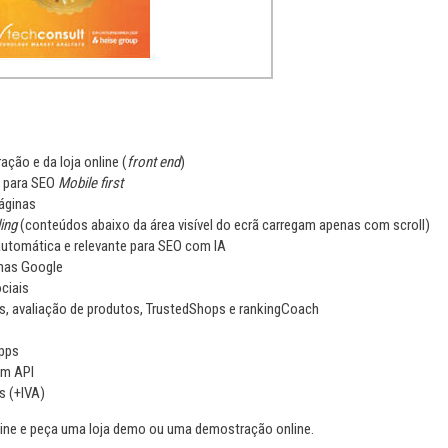
ração e da loja online (
front end
)
e para SEO
Mobile first
áginas
ing
(conteúdos abaixo da área visível do ecrã carregam apenas com scroll)
utomática e relevante para SEO com IA
enas Google
ciais
, avaliação de produtos, TrustedShops e rankingCoach
Apps
om API
s (+IVA)
ne e peça uma loja demo ou uma demostração online.