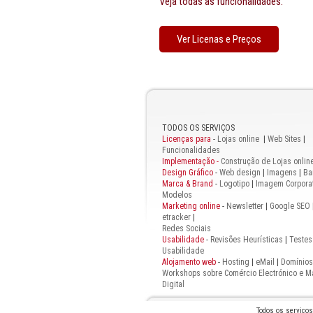
Veja todas as funcionalidades.
Ver Licenas e Preços
TODOS OS SERVIÇOS
Licenças para
-
Lojas online
|
Web Sites
|
Funcionalidades
Implementação -
Construção de Lojas onlin
Design Gráfico
-
Web design
|
Imagens
|
Ba
Marca & Brand
-
Logotipo
|
Imagem Corporat
Modelos
Marketing online
-
Newsletter
|
Google SEO
etracker
|
Redes Sociais
Usabilidade
-
Revisões Heurísticas
|
Testes
Usabilidade
Alojamento web
-
Hosting
|
eMail
|
Domínios
Workshops sobre Comércio Electrónico e M
Digital
Todos os serviço