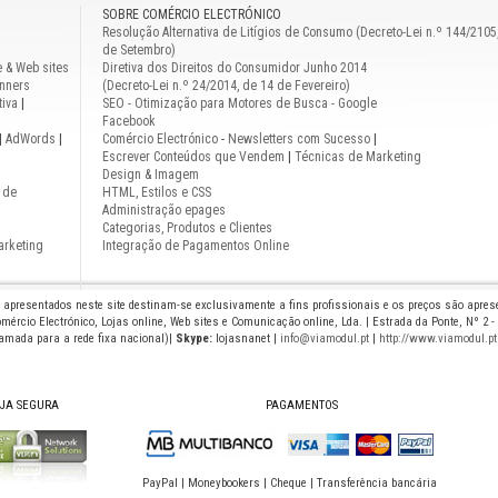
SOBRE COMÉRCIO ELECTRÓNICO
Resolução Alternativa de Litígios de Consumo (Decreto-Lei n.º 144/2105
de Setembro)
e & Web sites
Diretiva dos Direitos do Consumidor Junho 2014
nners
(Decreto-Lei n.º 24/2014, de 14 de Fevereiro)
iva
|
SEO - Otimização para Motores de Busca - Google
Facebook
|
AdWords
|
Comércio Electrónico
-
Newsletters com Sucesso
|
Escrever Conteúdos que Vendem
|
Técnicas de Marketing
Design & Imagem
 de
HTML, Estilos e CSS
Administração epages
Categorias, Produtos e Clientes
arketing
Integração de Pagamentos Online
s apresentados neste site destinam-se exclusivamente a fins profissionais e os preços são apre
mércio Electrónico, Lojas online, Web sites e Comunicação online, Lda. | Estrada da Ponte, Nº 2 -
hamada para a rede fixa nacional)|
Skype:
lojasnanet |
info@viamodul.pt
|
http://www.viamodul.pt
JA SEGURA
PAGAMENTOS
PayPal | Moneybookers | Cheque | Transferência bancária