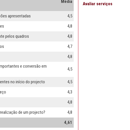
Média
Avaliar serviços
uções apresentadas
4,5
res
4,8
nte pelos quadros
4,8
dos
4,7
4,8
 importantes e conversão em
4,5
entes no início do projecto
4,5
reço
4,3
4,8
realização de um projecto?
4,8
4,61