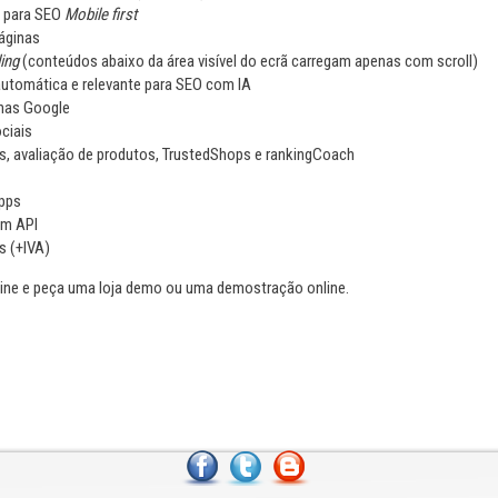
e para SEO
Mobile first
áginas
ing
(conteúdos abaixo da área visível do ecrã carregam apenas com scroll)
utomática e relevante para SEO com IA
enas Google
ciais
, avaliação de produtos, TrustedShops e rankingCoach
Apps
om API
s (+IVA)
ne e peça uma loja demo ou uma demostração online.