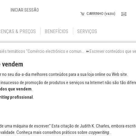
INICIAR SESSÃO
CARRINHO (vazio)
CENÇAS & PREÇOS
BENEFÍCIOS
SERVIÇOS
iês temáticos "Comércio electrónico e comun...
Escrever conteúdos que 
e vendem
r no seu dia-a-dia melhores conteúdos para a sua loja online ou Web site.
 insucesso de promoção de produtos e serviços na Internet não são tão difer
údos que vendem
.
iting
profissional
.
e uma máquina de escrever." Esta citação de Judith K. Charles, embora escri
 validade. Conheça mais conselhos práticos sobre
copywriting
...