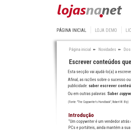
PÁGINA INICIAL
LOJA DEMO
LI
Página inicial
Novidades
Doss
Escrever conteúdos qu
Esta secção vai ajudá-lo(a) a escreve
Afinal, as razões sobre o sucesso ou
publicidade:
saber escrever conte
Ou em outras palavras:
Saber
copywr
(Fonte: "The Copywriter's Handbook", Robert W. Bly)
Introdução
"Um copywriter é um vendedor atrás d
PCs e portáteis, ainda mantém a sua