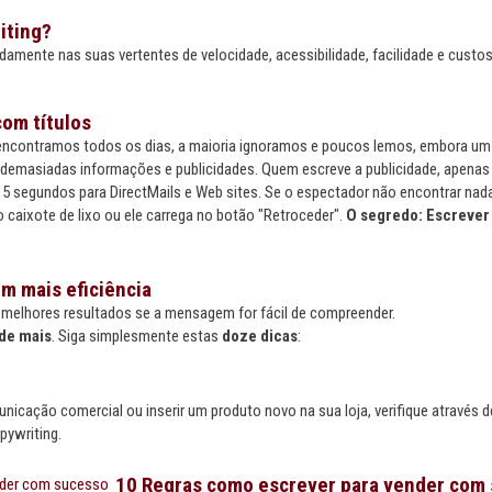
iting?
damente nas suas vertentes de velocidade, acessibilidade, facilidade e cust
om títulos
ncontramos todos os dias, a maioria ignoramos e poucos lemos, embora um o
demasiadas informações e publicidades. Quem escreve a publicidade, apenas
 segundos para DirectMails e Web sites. Se o espectador não encontrar nada 
no caixote de lixo ou ele carrega no botão "Retroceder".
O segredo: Escrever 
m mais eficiência
melhores resultados se a mensagem for fácil de compreender.
de mais
. Siga simplesmente estas
doze dicas
:
nicação comercial ou inserir um produto novo na sua loja, verifique através d
pywriting.
10 Regras como escrever para vender com