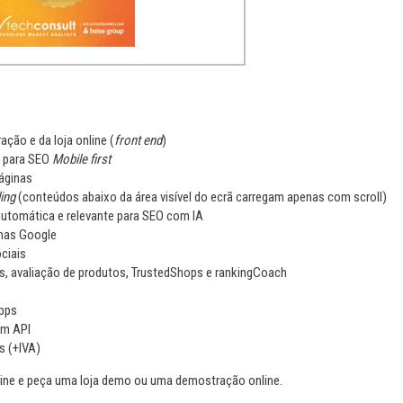
ração e da loja online (
front end
)
e para SEO
Mobile first
áginas
ing
(conteúdos abaixo da área visível do ecrã carregam apenas com scroll)
utomática e relevante para SEO com IA
enas Google
ciais
, avaliação de produtos, TrustedShops e rankingCoach
Apps
om API
s (+IVA)
ne e peça uma loja demo ou uma demostração online.