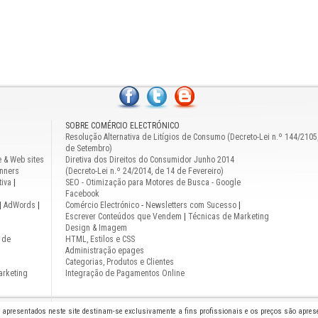
SOBRE COMÉRCIO ELECTRÓNICO
Resolução Alternativa de Litígios de Consumo (Decreto-Lei n.º 144/2105
de Setembro)
e & Web sites
Diretiva dos Direitos do Consumidor Junho 2014
nners
(Decreto-Lei n.º 24/2014, de 14 de Fevereiro)
iva
|
SEO - Otimização para Motores de Busca - Google
Facebook
|
AdWords
|
Comércio Electrónico
-
Newsletters com Sucesso
|
Escrever Conteúdos que Vendem
|
Técnicas de Marketing
Design & Imagem
 de
HTML, Estilos e CSS
Administração epages
Categorias, Produtos e Clientes
arketing
Integração de Pagamentos Online
s apresentados neste site destinam-se exclusivamente a fins profissionais e os preços são apre