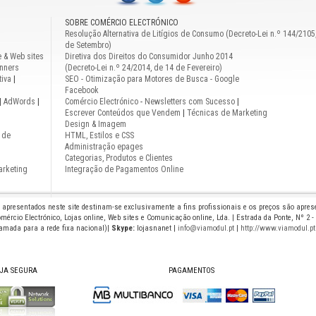
SOBRE COMÉRCIO ELECTRÓNICO
Resolução Alternativa de Litígios de Consumo (Decreto-Lei n.º 144/2105
de Setembro)
e & Web sites
Diretiva dos Direitos do Consumidor Junho 2014
nners
(Decreto-Lei n.º 24/2014, de 14 de Fevereiro)
iva
|
SEO - Otimização para Motores de Busca - Google
Facebook
|
AdWords
|
Comércio Electrónico
-
Newsletters com Sucesso
|
Escrever Conteúdos que Vendem
|
Técnicas de Marketing
Design & Imagem
 de
HTML, Estilos e CSS
Administração epages
Categorias, Produtos e Clientes
arketing
Integração de Pagamentos Online
s apresentados neste site destinam-se exclusivamente a fins profissionais e os preços são apre
mércio Electrónico, Lojas online, Web sites e Comunicação online, Lda. | Estrada da Ponte, Nº 2 -
hamada para a rede fixa nacional)|
Skype:
lojasnanet |
info@viamodul.pt
|
http://www.viamodul.pt
JA SEGURA
PAGAMENTOS