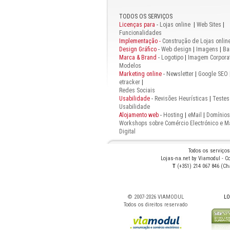
TODOS OS SERVIÇOS
Licenças para
-
Lojas online
|
Web Sites
|
Funcionalidades
Implementação -
Construção de Lojas onlin
Design Gráfico
-
Web design
|
Imagens
|
Ba
Marca & Brand
-
Logotipo
|
Imagem Corporat
Modelos
Marketing online
-
Newsletter
|
Google SEO
etracker
|
Redes Sociais
Usabilidade
-
Revisões Heurísticas
|
Testes
Usabilidade
Alojamento web
-
Hosting
|
eMail
|
Domínios
Workshops sobre Comércio Electrónico e M
Digital
Todos os serviço
Lojas-na.net by Viamodul - Co
T
(+351) 214 067 846 (C
© 2007-
2026 VIAMODUL
LO
Todos os direitos reservado