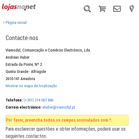
Página inicial
Contacte-nos
Viamodul, Comunicação e Comércio Electrónico, Lda.
Andreas
Huber
Estrada da Ponte, Nº 2
Quinta Grande - Alfragide
2610-141
Amadora
Mostrar no mapa de localização
Telefone:
(+351) 214 067 846
Correio electrónico:
ahuber@viamodul.pt
Por favor, preencha todos os campos assinalados com *.
Para esclarecer questões e obter informações, poderá usar os
seguintes contactos: