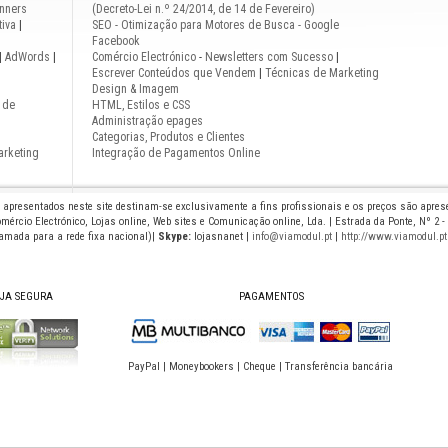
nners
(Decreto-Lei n.º 24/2014, de 14 de Fevereiro)
iva
|
SEO - Otimização para Motores de Busca - Google
Facebook
|
AdWords
|
Comércio Electrónico
-
Newsletters com Sucesso
|
Escrever Conteúdos que Vendem
|
Técnicas de Marketing
Design & Imagem
 de
HTML, Estilos e CSS
Administração epages
Categorias, Produtos e Clientes
arketing
Integração de Pagamentos Online
s apresentados neste site destinam-se exclusivamente a fins profissionais e os preços são apre
mércio Electrónico, Lojas online, Web sites e Comunicação online, Lda. | Estrada da Ponte, Nº 2 -
hamada para a rede fixa nacional)|
Skype:
lojasnanet |
info@viamodul.pt
|
http://www.viamodul.pt
JA SEGURA
PAGAMENTOS
PayPal | Moneybookers | Cheque | Transferência bancária