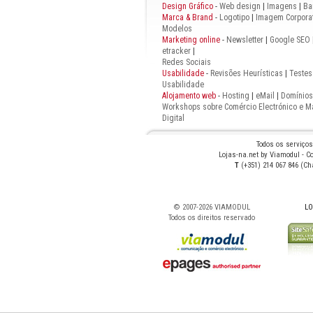
Design Gráfico
-
Web design
|
Imagens
|
Ba
Marca & Brand
-
Logotipo
|
Imagem Corporat
Modelos
Marketing online
-
Newsletter
|
Google SEO
etracker
|
Redes Sociais
Usabilidade
-
Revisões Heurísticas
|
Testes
Usabilidade
Alojamento web
-
Hosting
|
eMail
|
Domínios
Workshops sobre Comércio Electrónico e M
Digital
Todos os serviço
Lojas-na.net by Viamodul - Co
T
(+351) 214 067 846 (C
© 2007-
2026 VIAMODUL
LO
Todos os direitos reservado