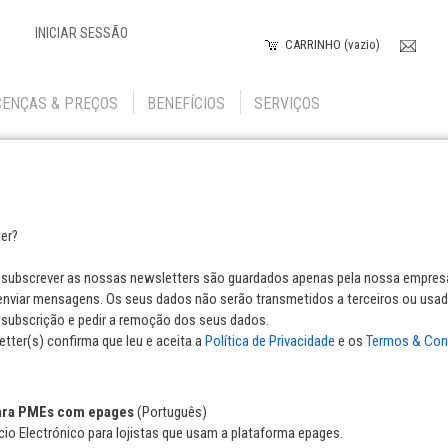
INICIAR SESSÃO
CARRINHO (vazio)
CENÇAS & PREÇOS
BENEFÍCIOS
SERVIÇOS
ter?
subscrever as nossas newsletters são guardados apenas pela nossa empresa
enviar mensagens. Os seus dados não serão transmetidos a terceiros ou usad
subscrição e pedir a remoção dos seus dados.
tter(s) confirma que leu e aceita a
Política de Privacidade
e os
Termos & Con
ara PMEs com epages
(Português)
o Electrónico para lojistas que usam a plataforma epages.