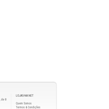
LOJAS-NA.NET
, de 8
Quem Somos
Termos & Condições