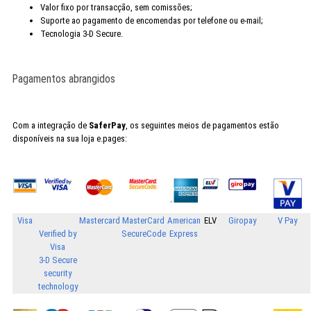
Valor fixo por transacção, sem comissões;
Suporte ao pagamento de encomendas por telefone ou e-mail;
Tecnologia 3-D Secure.
Pagamentos abrangidos
Com a integração de
SaferPay
, os seguintes meios de pagamentos estão
disponíveis na sua loja e.pages:
Visa
Mastercard
MasterCard
American
ELV
Giropay
V Pay
Verified by
SecureCode
Express
Visa
3-D Secure
security
technology